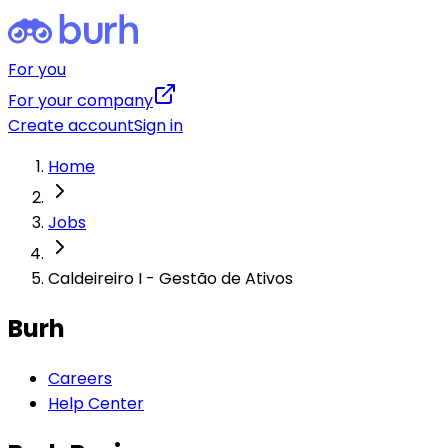
For you
For your company
Create account
Sign in
Home
Jobs
Caldeireiro I - Gestão de Ativos
Burh
Careers
Help Center