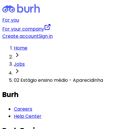
For you
For your company
Create account
Sign in
Home
Jobs
02 Estágio ensino médio - Aparecidinha
Burh
Careers
Help Center